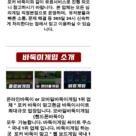
포커 바둑이와 같이 유료서비스로 진행 되오
니 참고하시기 바랍니다. 본 업체는 모든 심
의게임 직영본점으로 운영하며, 유저분들과
빠른 소통, 문제 해결 등 365일 24시 신속하
게 처리한다는 점에서 믿고 이용하실 수 있습
니다.
온라인바둑이 or 모바일바둑이게임 1위 업
체 " 포커 바둑이 맞고현금 바둑이사이트
최대규모 업장입니다. 모바일바둑이게임
(핸드폰바둑이)
모두
가능합니다. 바둑이게임 싸이트 주소
" 국내 1위 업체 입니다. 바둑이게임 하는
곳 포커 바둑이 맞고 " 웹 보드게임 국내 1