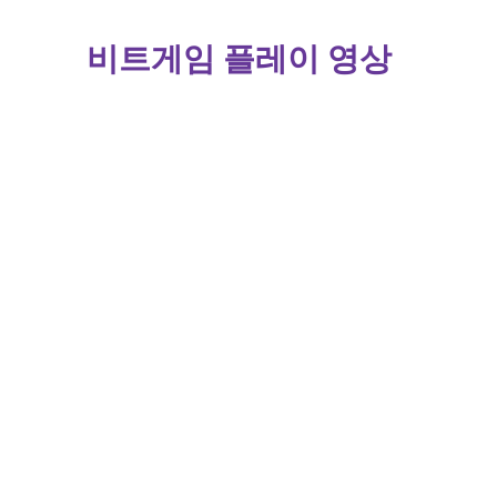
​비트게임 플레이 영상