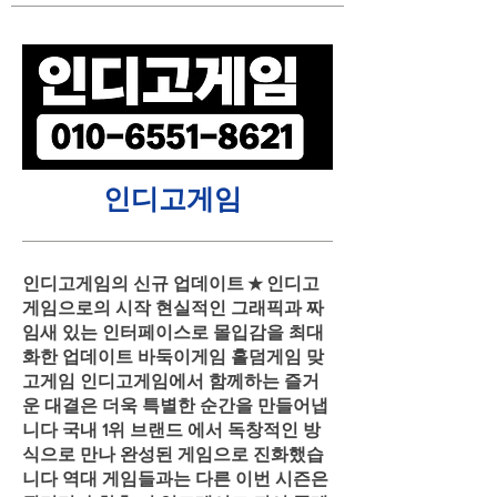
인디고게임
인디고게임의 신규 업데이트 ★ 인디고
게임으로의 시작 현실적인 그래픽과 짜
임새 있는 인터페이스로 몰입감을 최대
화한 업데이트 바둑이게임 홀덤게임 맞
고게임 인디고게임에서 함께하는 즐거
운 대결은 더욱 특별한 순간을 만들어냅
니다 국내 1위 브랜드 에서 독창적인 방
식으로 만나 완성된 게임으로 진화했습
니다 역대 게임들과는 다른 이번 시즌은