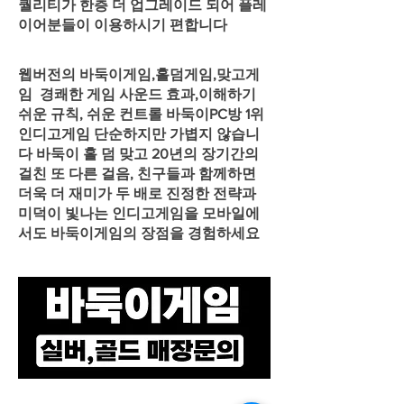
퀄리티가 한층 더 업그레이드 되어 플레
이어분들이 이용하시기 편합니다
웹버전의 바둑이게임,홀덤게임,맞고게
임 경쾌한 게임 사운드 효과,이해하기
쉬운 규칙, 쉬운 컨트롤 바둑이PC방 1위
인디고게임 단순하지만 가볍지 않습니
다 바둑이 홀 덤 맞고 20년의 장기간의
걸친 또 다른 걸음, 친구들과 함께하면
더욱 더 재미가 두 배로 진정한 전략과
미덕이 빛나는 인디고게임을 모바일에
서도 바둑이게임의 장점을 경험하세요