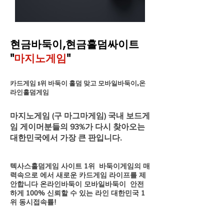
​현금바둑이,현금홀덤싸이트
"
마지노게임
"
카드게임 1위 바둑이 홀덤 맞고 모바일바둑이,온
라인홀덤게임
마지노게임 (구 마그마게임) 국내 보드게
임 게이머분들의 93%가 다시 찾아오는
대한민국에서 가장 큰 판입니다.
텍사스홀덤게임 사이트 1위 바둑이게임의 매
력속으로 에서 새로운 카드게임 라이프를 제
안합니다 온라인바둑이 모바일바둑이 안전
하게 100% 신뢰할 수 있는 라인 대한민국 1
위 동시접속률!